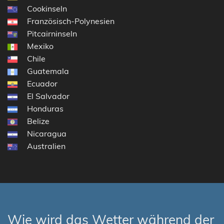
Cookinseln
Französisch-Polynesien
Pitcairninseln
Mexiko
Chile
Guatemala
Ecuador
El Salvador
Honduras
Belize
Nicaragua
Australien
Wie wird das Wetter während der