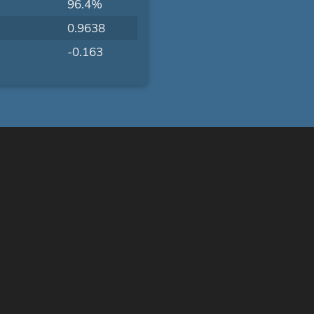
96.4%
0.9638
-0.163