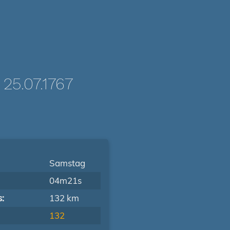
5.07.1767
Samstag
04m21s
s:
132 km
132