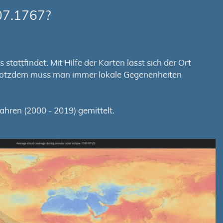
07.1767?
tattfindet. Mit Hilfe der Karten lässt sich der Ort
. Trotzdem muss man immer lokale Gegenenheiten
hren (2000 - 2019) gemittelt.