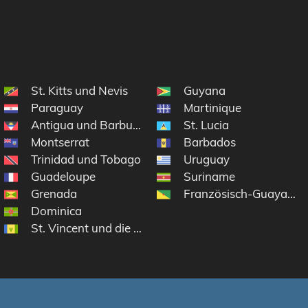
lik
St. Kitts und Nevis
Guyana
Paraguay
Martinique
Antigua und Barbuda
St. Lucia
Montserrat
Barbados
ninseln
Trinidad und Tobago
Uruguay
n
Guadeloupe
Suriname
Grenada
Französisch-Guayana
Dominica
St. Vincent und die Grenadinen