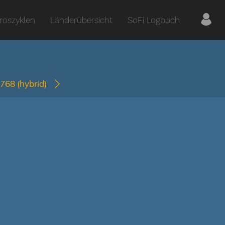
roszyklen
Länderübersicht
SoFi Logbuch
1768
(hybrid)