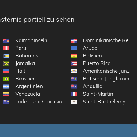
sternis partiell zu sehen
Kaimaninseln
Dominikanische Repub
Peru
Aruba
Bahamas
Bolivien
Jamaika
Puerto Rico
Haiti
Amerikanische Jungfer
Brasilien
Britische Jungferninsel
Argentinien
Anguilla
Venezuela
Saint-Martin
Turks- und Caicosinseln
Saint-Barthélemy