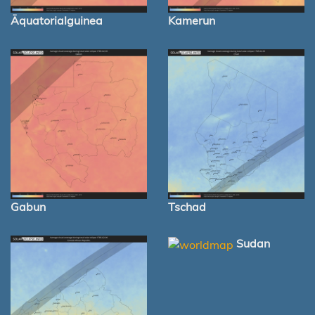
Äquatorialguinea
Kamerun
Gabun
Tschad
Sudan