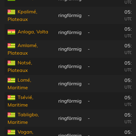
UTC-0
Kpalimé,
05:3
ringförmig
-
UTC-0
Plateaux
05:5
Anloga, Volta
ringförmig
-
UTC-0
Amlamé,
05:3
ringförmig
-
UTC-0
Plateaux
Notsé,
05:3
ringförmig
-
UTC-0
Plateaux
Lomé,
05:3
ringförmig
-
UTC-0
Maritime
Tsévié,
05:3
ringförmig
-
UTC-0
Maritime
Tabligbo,
05:3
ringförmig
-
UTC-0
Maritime
Vogan,
05:3
ringförmig
-