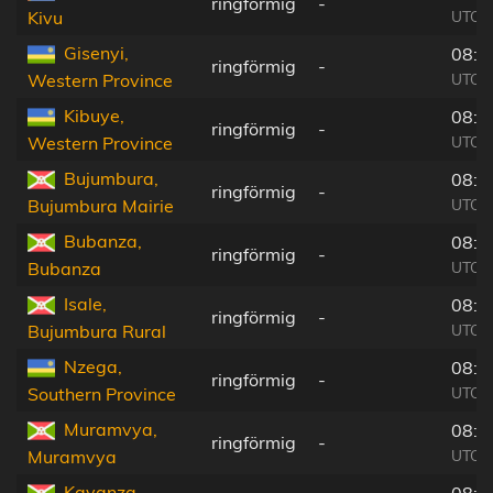
ringförmig
-
UTC+
Kivu
Gisenyi,
08:2
ringförmig
-
UTC+
Western Province
Kibuye,
08:2
ringförmig
-
UTC+
Western Province
Bujumbura,
08:2
ringförmig
-
UTC+
Bujumbura Mairie
Bubanza,
08:2
ringförmig
-
UTC+
Bubanza
Isale,
08:2
ringförmig
-
UTC+
Bujumbura Rural
Nzega,
08:2
ringförmig
-
UTC+
Southern Province
Muramvya,
08:2
ringförmig
-
UTC+
Muramvya
Kayanza,
08:2