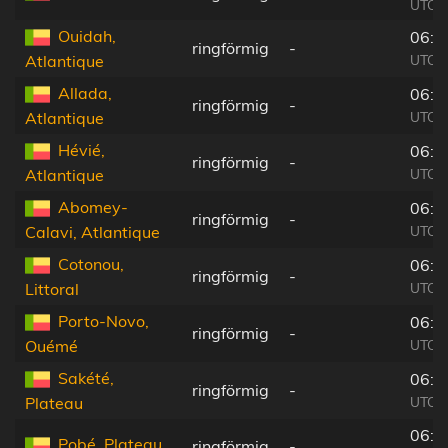
UTC+
Ouidah,
06:0
ringförmig
-
UTC+
Atlantique
Allada,
06:0
ringförmig
-
UTC+
Atlantique
Hévié,
06:0
ringförmig
-
UTC+
Atlantique
Abomey-
06:0
ringförmig
-
UTC+
Calavi, Atlantique
Cotonou,
06:0
ringförmig
-
UTC+
Littoral
Porto-Novo,
06:0
ringförmig
-
UTC+
Ouémé
Sakété,
06:0
ringförmig
-
UTC+
Plateau
06:0
Pobé, Plateau
ringförmig
-