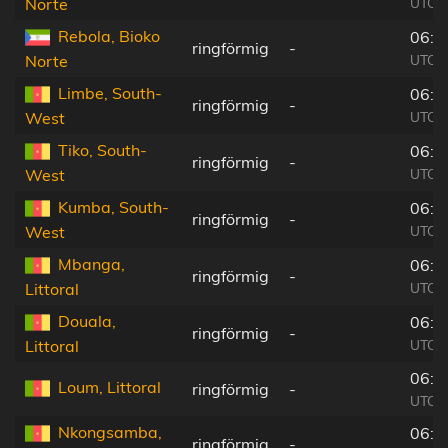
UTC+
Norte
Rebola, Bioko
06:0
ringförmig
-
UTC+
Norte
Limbe, South-
06:0
ringförmig
-
UTC+
West
Tiko, South-
06:0
ringförmig
-
UTC+
West
Kumba, South-
06:0
ringförmig
-
UTC+
West
Mbanga,
06:0
ringförmig
-
UTC+
Littoral
Douala,
06:0
ringförmig
-
UTC+
Littoral
06:0
Loum, Littoral
ringförmig
-
UTC+
Nkongsamba,
06:0
ringförmig
-