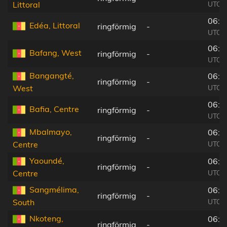
UTC+
Littoral
06:0
Edéa, Littoral
ringförmig
-
UTC+
06:0
Bafang, West
ringförmig
-
UTC+
Bangangté,
06:0
ringförmig
-
UTC+
West
06:0
Bafia, Centre
ringförmig
-
UTC+
Mbalmayo,
06:0
ringförmig
-
UTC+
Centre
Yaoundé,
06:0
ringförmig
-
UTC+
Centre
Sangmélima,
06:0
ringförmig
-
UTC+
South
Nkoteng,
06:0
ringförmig
-