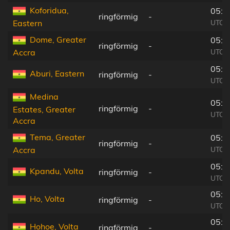
Koforidua,
05:5
ringförmig
-
UTC-0
Eastern
Dome, Greater
05:5
ringförmig
-
UTC-0
Accra
05:5
Aburi, Eastern
ringförmig
-
UTC-0
Medina
05:5
ringförmig
-
Estates, Greater
UTC-0
Accra
Tema, Greater
05:5
ringförmig
-
UTC-0
Accra
05:5
Kpandu, Volta
ringförmig
-
UTC-0
05:5
Ho, Volta
ringförmig
-
UTC-0
05:5
Hohoe, Volta
ringförmig
-