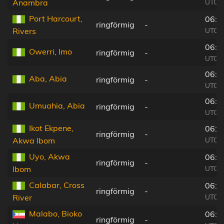
UTC+
Anambra
Port Harcourt,
06:0
ringförmig
-
UTC+
Rivers
06:0
Owerri, Imo
ringförmig
-
UTC+
06:0
Aba, Abia
ringförmig
-
UTC+
06:0
Umuahia, Abia
ringförmig
-
UTC+
Ikot Ekpene,
06:0
ringförmig
-
UTC+
Akwa Ibom
Uyo, Akwa
06:0
ringförmig
-
UTC+
Ibom
Calabar, Cross
06:0
ringförmig
-
UTC+
River
Malabo, Bioko
06:0
ringförmig
-