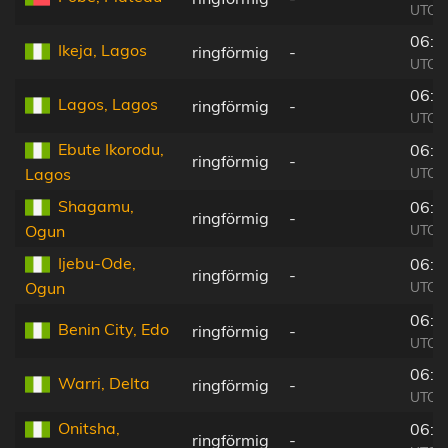
UTC+
06:0
Ikeja, Lagos
ringförmig
-
UTC+
06:0
Lagos, Lagos
ringförmig
-
UTC+
Ebute Ikorodu,
06:0
ringförmig
-
UTC+
Lagos
Shagamu,
06:0
ringförmig
-
UTC+
Ogun
Ijebu-Ode,
06:0
ringförmig
-
UTC+
Ogun
06:0
Benin City, Edo
ringförmig
-
UTC+
06:0
Warri, Delta
ringförmig
-
UTC+
Onitsha,
06:0
ringförmig
-