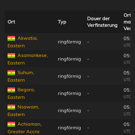
Ortsz
Dauer der
Ort
Typ
maxi
Verfinsterung
Verf
Akwatia,
05:5
ringförmig
-
UTC-0
Eastern
Asamankese,
05:5
ringförmig
-
UTC-0
Eastern
Suhum,
05:5
ringförmig
-
UTC-0
Eastern
Begoro,
05:5
ringförmig
-
UTC-0
Eastern
Nsawam,
05:5
ringförmig
-
UTC-0
Eastern
Achiaman,
05:5
ringförmig
-
UTC-0
Greater Accra