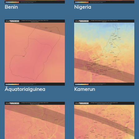
Benin
Nigeria
Äquatorialguinea
Kamerun