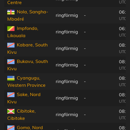
UTC+
Centre
Nola, Sangha-
06:1
ringförmig
-
UTC+
Mbaéré
Impfondo,
06:1
ringförmig
-
UTC+
Likouala
Kabare, South
08:2
ringförmig
-
UTC+
Kivu
Bukavu, South
08:2
ringförmig
-
UTC+
Kivu
Cyangugu,
08:2
ringförmig
-
UTC+
Western Province
Sake, Nord
08:2
ringförmig
-
UTC+
Kivu
Cibitoke,
08:2
ringförmig
-
UTC+
Cibitoke
Goma, Nord
08:2