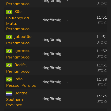
ringförmig
-
UTC-02:
Pernambuco
São
11:51:
Lourenço da
ringförmig
-
UTC-02:
Mata,
Pernambuco
Jaboatão,
11:51:
ringförmig
-
UTC-02:
Pernambuco
Igarassu,
11:52:
ringförmig
-
UTC-02:
Pernambuco
Recife,
11:51:
ringförmig
-
UTC-02:
Pernambuco
João
11:39:
ringförmig
-
UTC-02:
Pessoa, Paraíba
Bonthe,
15:25:
ringförmig
-
Southern
UTC-00:
Province