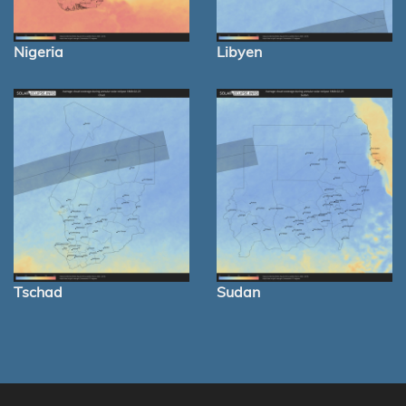
Nigeria
Libyen
Tschad
Sudan