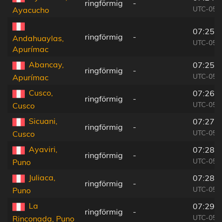
ringförmig
-
UTC-05:
Ayacucho
07:25:
ringförmig
-
Andahuaylas,
UTC-05:
Apurímac
Abancay,
07:25:
ringförmig
-
UTC-05:
Apurímac
Cusco,
07:26:
ringförmig
-
UTC-05:
Cusco
Sicuani,
07:27:
ringförmig
-
UTC-05:
Cusco
Ayaviri,
07:28:
ringförmig
-
UTC-05:
Puno
Juliaca,
07:28:
ringförmig
-
UTC-05:
Puno
La
07:29:
ringförmig
-
UTC-05:
Rinconada, Puno