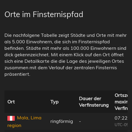
Orte im Finsternispfad
Die nachfolgene Tabelle zeigt Städte und Orte mit mehr
als 5.000 Einwohnern, die sich im Finsternispfad
befinden. Städte mit mehr als 100.000 Einwohnern sind
dick gekennzeichnet. Mit einem Klick auf den Ort öffnet
sich eine Detailkarte die die Lage des jeweiligen Ortes
zusammen mit dem Verlauf der zentralen Finsternis
präsentiert.
Ortszeit
Dauer der
Ort
Typ
maxima
Verfinsterung
Verfins
Mala, Lima
07:22:
ringförmig
-
UTC-05:
region