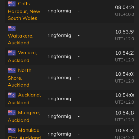
Coffs
08:04:20
ringförmig
-
Harbour, New
UTC+10:00
South Wales
10:53:55
ringförmig
-
Waitakere,
UTC+12:00
Auckland
Waiuku,
10:54:22
ringförmig
-
UTC+12:00
Auckland
North
10:54:03
ringförmig
-
Shore,
UTC+12:00
Auckland
Auckland,
10:54:08
ringförmig
-
UTC+12:00
Auckland
Mangere,
10:54:18
ringförmig
-
UTC+12:00
Auckland
Manukau
10:54:31
ringförmig
-
UTC+12:00
City, Auckland