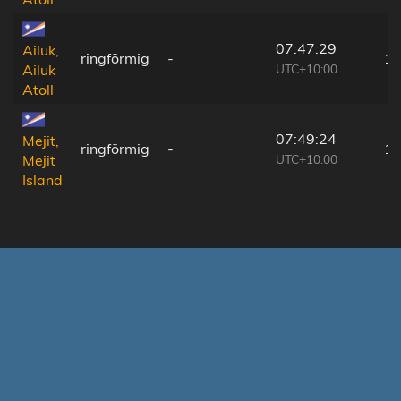
07:47:29
Ailuk,
ringförmig
-
16
UTC+10:00
Ailuk
Atoll
07:49:24
Mejit,
ringförmig
-
11
UTC+10:00
Mejit
Island