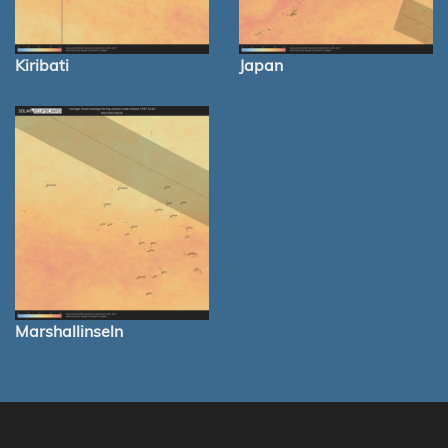
Kiribati
Japan
Marshallinseln