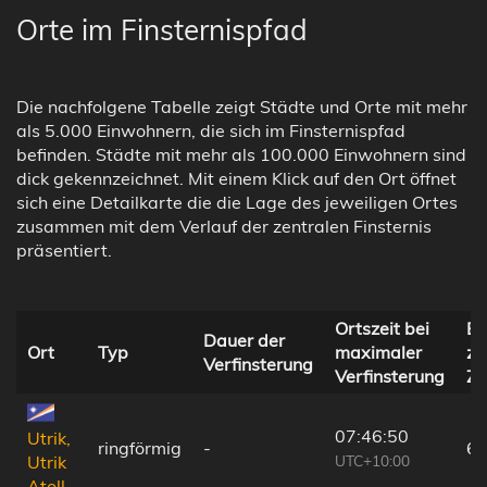
Orte im Finsternispfad
Die nachfolgene Tabelle zeigt Städte und Orte mit mehr
als 5.000 Einwohnern, die sich im Finsternispfad
befinden. Städte mit mehr als 100.000 Einwohnern sind
dick gekennzeichnet. Mit einem Klick auf den Ort öffnet
sich eine Detailkarte die die Lage des jeweiligen Ortes
zusammen mit dem Verlauf der zentralen Finsternis
präsentiert.
Ortszeit bei
En
Dauer der
Ort
Typ
maximaler
zu
Verfinsterung
Verfinsterung
Ze
07:46:50
Utrik,
ringförmig
-
69
UTC+10:00
Utrik
Atoll