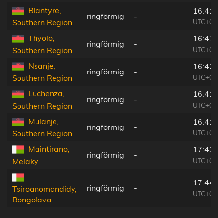
Blantyre,
16:41:
ringförmig
-
UTC+02
Southern Region
Thyolo,
16:41:
ringförmig
-
UTC+02
Southern Region
Nsanje,
16:42:
ringförmig
-
UTC+02
Southern Region
Luchenza,
16:41:
ringförmig
-
UTC+02
Southern Region
Mulanje,
16:41:
ringförmig
-
UTC+02
Southern Region
Maintirano,
17:43:
ringförmig
-
UTC+03
Melaky
17:44:
ringförmig
-
Tsiroanomandidy,
UTC+03
Bongolava