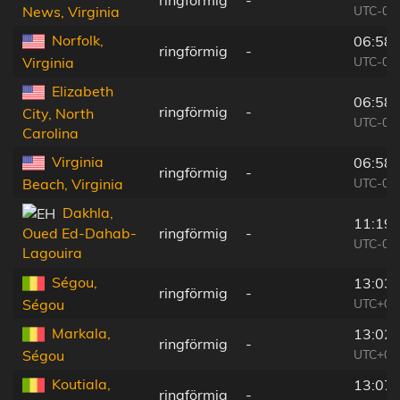
UTC-04
News, Virginia
Norfolk,
06:58:
ringförmig
-
UTC-04
Virginia
Elizabeth
06:58:
ringförmig
-
City, North
UTC-04
Carolina
Virginia
06:58:
ringförmig
-
UTC-04
Beach, Virginia
Dakhla,
11:19:
ringförmig
-
Oued Ed-Dahab-
UTC-01
Lagouira
Ségou,
13:03:
ringförmig
-
UTC+00
Ségou
Markala,
13:02:
ringförmig
-
UTC+00
Ségou
Koutiala,
13:07:
ringförmig
-