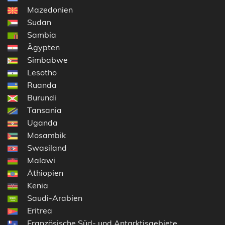
Mazedonien
Sudan
Sambia
Ägypten
Simbabwe
Lesotho
Ruanda
Burundi
Tansania
Uganda
Mosambik
Swasiland
Malawi
Äthiopien
Kenia
Saudi-Arabien
Eritrea
Französische Süd- und Antarktisgebiete