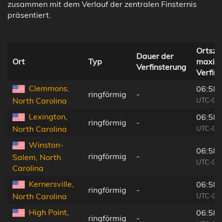
zusammen mit dem Verlauf der zentralen Finsternis
präsentiert.
Ortszei
Dauer der
Ort
Typ
maxim
Verfinsterung
Verfin
Clemmons,
06:58:
ringförmig
-
UTC-04
North Carolina
Lexington,
06:58:
ringförmig
-
UTC-04
North Carolina
Winston-
06:58:
ringförmig
-
Salem, North
UTC-04
Carolina
Kernersville,
06:58:
ringförmig
-
UTC-04
North Carolina
High Point,
06:58:
ringförmig
-