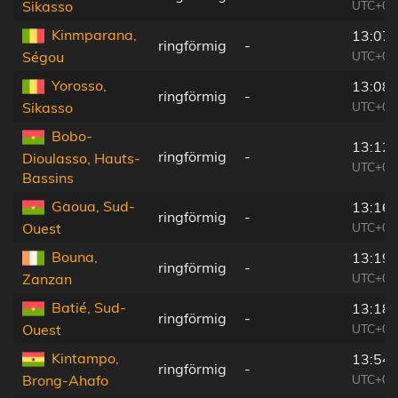
UTC+00
Sikasso
Kinmparana,
13:07:
ringförmig
-
UTC+00
Ségou
Yorosso,
13:08:
ringförmig
-
UTC+00
Sikasso
Bobo-
13:12:
ringförmig
-
Dioulasso, Hauts-
UTC+00
Bassins
Gaoua, Sud-
13:16:
ringförmig
-
UTC+00
Ouest
Bouna,
13:19:
ringförmig
-
UTC+00
Zanzan
Batié, Sud-
13:18:
ringförmig
-
UTC+00
Ouest
Kintampo,
13:54:
ringförmig
-
UTC+00
Brong-Ahafo