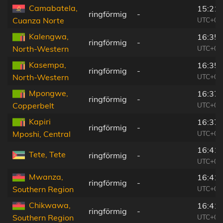
Camabatela,
15:21:
ringförmig
-
UTC+01
Cuanza Norte
Kalengwa,
16:35:
ringförmig
-
UTC+02
North-Western
Kasempa,
16:35:
ringförmig
-
UTC+02
North-Western
Mpongwe,
16:37:
ringförmig
-
UTC+02
Copperbelt
Kapiri
16:37:
ringförmig
-
UTC+02
Mposhi, Central
16:41:
Tete, Tete
ringförmig
-
UTC+02
Mwanza,
16:41:
ringförmig
-
UTC+02
Southern Region
Chikwawa,
16:41:
ringförmig
-
UTC+02
Southern Region