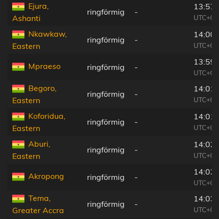
Ejura,
13:57:
ringförmig
-
UTC+00
Ashanti
Nkawkaw,
14:00:
ringförmig
-
UTC+00
Eastern
13:59:
Mpraeso
ringförmig
-
UTC+00
Begoro,
14:01:
ringförmig
-
UTC+00
Eastern
Koforidua,
14:01:
ringförmig
-
UTC+00
Eastern
Aburi,
14:02:
ringförmig
-
UTC+00
Eastern
14:02:
Akropong
ringförmig
-
UTC+00
Tema,
14:03:
ringförmig
-
UTC+00
Greater Accra