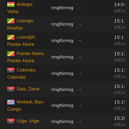
Anloga,
14:04:
ringförmig
-
UTC+00
Volta
Loango,
15:11:
ringförmig
-
UTC+01
Kouilou
Loandjili,
15:11:
ringförmig
-
UTC+01
Pointe-Noire
Pointe-Noire,
15:12:
ringförmig
-
UTC+01
Pointe-Noire
Cabinda,
15:13:
ringförmig
-
UTC+01
Cabinda
15:14:
Soio, Zaire
ringförmig
-
UTC+01
Matadi, Bas-
15:15:
ringförmig
-
UTC+01
Congo
15:20:
Uíge, Uíge
ringförmig
-
UTC+01