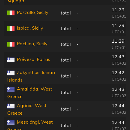
Xgħajra
11:29:1
Pozzallo, Sicily
total
-
UTC+01:0
11:29:2
Ispica, Sicily
total
-
UTC+01:0
11:29:4
Pachino, Sicily
total
-
UTC+01:0
12:43:2
Préveza, Epirus
total
-
UTC+02:0
Zakynthos, Ionian
12:42:4
total
-
UTC+02:0
Islands
Amaliáda, West
12:43:3
total
-
UTC+02:0
Greece
Agrínio, West
12:44:2
total
-
UTC+02:0
Greece
Mesolóngi, West
12:44:1
total
-
UTC+02:0
Greece