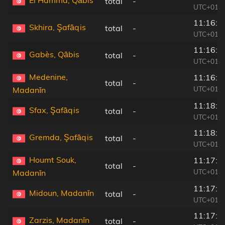
El Hamma, Qābis
total
-
UTC+01:0
11:16:3
Skhira, Şafāqis
total
-
UTC+01:0
11:16:0
Gabès, Qābis
total
-
UTC+01:0
Medenine,
11:16:0
total
-
UTC+01:0
Madanīn
11:18:3
Sfax, Şafāqis
total
-
UTC+01:0
11:18:3
Gremda, Şafāqis
total
-
UTC+01:0
Houmt Souk,
11:17:3
total
-
UTC+01:0
Madanīn
11:17:4
Midoun, Madanīn
total
-
UTC+01:0
11:17:3
Zarzis, Madanīn
total
-