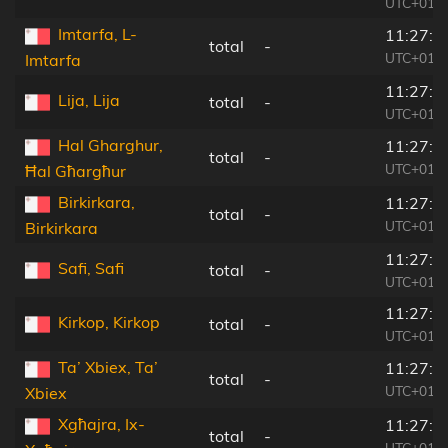
UTC+01:0
Imtarfa, L-
11:27:2
total
-
UTC+01:0
Imtarfa
11:27:2
Lija, Lija
total
-
UTC+01:0
Hal Gharghur,
11:27:3
total
-
UTC+01:0
Ħal Għargħur
Birkirkara,
11:27:2
total
-
UTC+01:0
Birkirkara
11:27:2
Safi, Safi
total
-
UTC+01:0
11:27:2
Kirkop, Kirkop
total
-
UTC+01:0
Ta’ Xbiex, Ta’
11:27:3
total
-
UTC+01:0
Xbiex
Xgħajra, Ix-
11:27:3
total
-
UTC+01:0