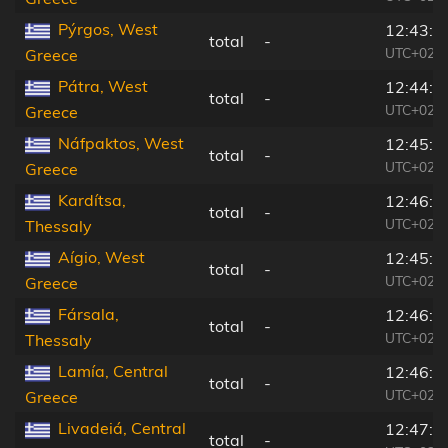
Pýrgos, West
12:43:4
total
-
UTC+02:0
Greece
Pátra, West
12:44:4
total
-
UTC+02:0
Greece
Náfpaktos, West
12:45:0
total
-
UTC+02:0
Greece
Kardítsa,
12:46:0
total
-
UTC+02:0
Thessaly
Aígio, West
12:45:3
total
-
UTC+02:0
Greece
Fársala,
12:46:5
total
-
UTC+02:0
Thessaly
Lamía, Central
12:46:4
total
-
UTC+02:0
Greece
Livadeiá, Central
12:47:1
total
-