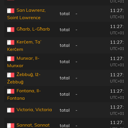
UTC+01:0
San Lawrenz,
11:27:0
total
-
UTC+01:0
Saint Lawrence
11:27:1
Għarb, L-Għarb
total
-
UTC+01:0
Kerċem, Ta’
11:27:1
total
-
UTC+01:0
Kerċem
Munxar, Il-
11:27:1
total
-
UTC+01:0
Munxar
Żebbuġ, Iż-
11:27:1
total
-
UTC+01:0
Żebbuġ
Fontana, Il-
11:27:1
total
-
UTC+01:0
Fontana
11:27:1
Victoria, Victoria
total
-
UTC+01:0
11:27:1
Sannat, Sannat
total
-