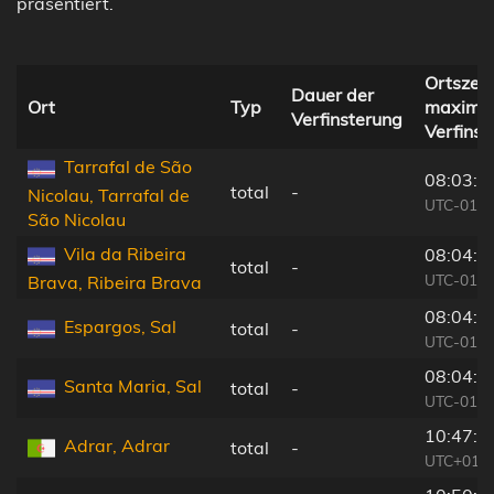
präsentiert.
Ortszeit
Dauer der
Ort
Typ
maximal
Verfinsterung
Verfinst
Tarrafal de São
08:03:5
total
-
Nicolau, Tarrafal de
UTC-01:0
São Nicolau
Vila da Ribeira
08:04:0
total
-
UTC-01:0
Brava, Ribeira Brava
08:04:5
Espargos, Sal
total
-
UTC-01:0
08:04:4
Santa Maria, Sal
total
-
UTC-01:0
10:47:3
Adrar, Adrar
total
-
UTC+01:0