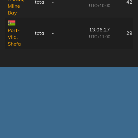
total
-
42 k
UTC+10:00
Milne
Bay
13:06:27
Port-
total
-
29 k
UTC+11:00
Vila,
Shefa