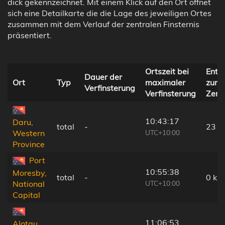
dick gekennzeichnet. Mit einem Klick auf den Ort öffnet
sich eine Detailkarte die die Lage des jeweiligen Ortes
zusammen mit dem Verlauf der zentralen Finsternis
präsentiert.
Ortszeit bei
Entf
Dauer der
Ort
Typ
maximaler
zur
Verfinsterung
Verfinsterung
Zentr
10:43:17
Daru,
total
-
23 k
UTC+10:00
Western
Province
Port
10:55:38
Moresby,
total
-
0 km
UTC+10:00
National
Capital
11:06:53
Alotau,