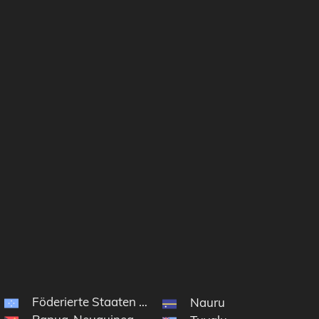
Föderierte Staaten von Mikronesien
Nauru