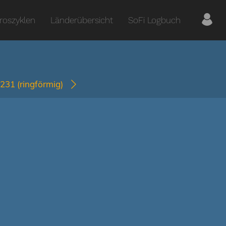
roszyklen
Länderübersicht
SoFi Logbuch
2231
(ringförmig)