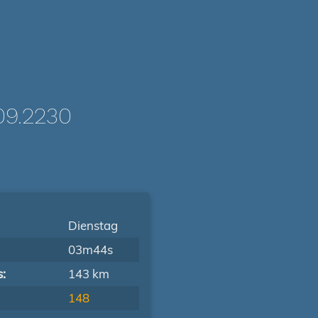
9.2230
Dienstag
03m44s
s:
143 km
148