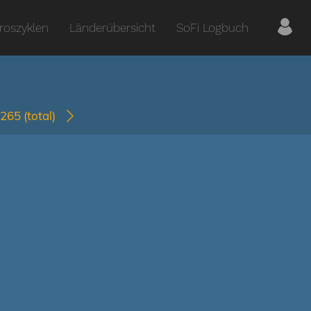
roszyklen
Länderübersicht
SoFi Logbuch
2265
(total)