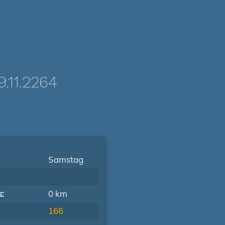
11.2264
Samstag
s:
0 km
166