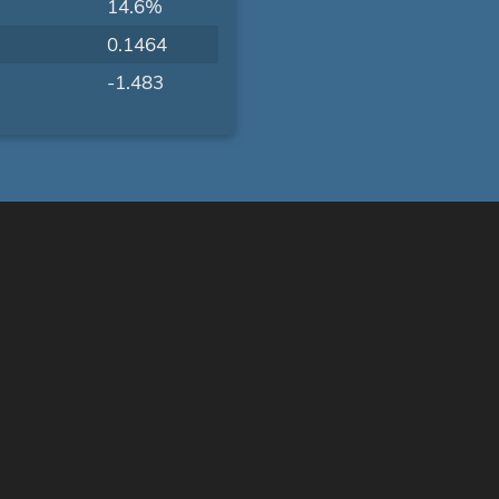
14.6%
0.1464
-1.483