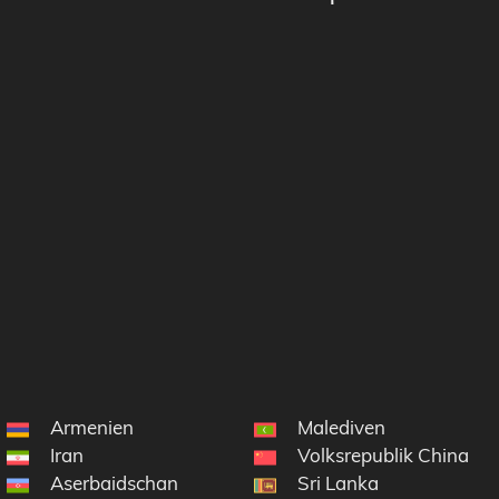
Armenien
Malediven
Iran
Volksrepublik China
Aserbaidschan
Sri Lanka