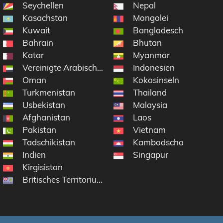
Seychellen
Nepal
Kasachstan
Mongolei
Kuwait
Bangladesch
Bahrain
Bhutan
Katar
Myanmar
Vereinigte Arabische Emirate
Indonesien
Oman
Kokosinseln
Turkmenistan
Thailand
Usbekistan
Malaysia
Afghanistan
Laos
Pakistan
Vietnam
Tadschikistan
Kambodscha
Indien
Singapur
Kirgisistan
Britisches Territorium im Indischen Ozean