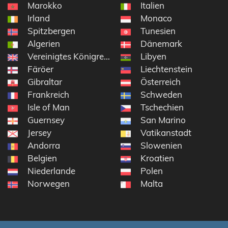
Marokko
Italien
Irland
Monaco
Spitzbergen
Tunesien
Algerien
Dänemark
Vereinigtes Königreich
Libyen
Färöer
Liechtenstein
Gibraltar
Österreich
Frankreich
Schweden
Isle of Man
Tschechien
Guernsey
San Marino
Jersey
Vatikanstadt
Andorra
Slowenien
Belgien
Kroatien
Niederlande
Polen
Norwegen
Malta