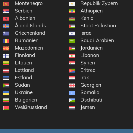
Montenegro
Republik Zypern
Serbien
Äthiopien
Albanien
Kenia
Åland Islands
Staat Palästina
Griechenland
Israel
Rumänien
Saudi-Arabien
Mazedonien
Jordanien
Finnland
Libanon
Litauen
Syrien
Lettland
Eritrea
Estland
Irak
Sudan
Georgien
Ukraine
Somalia
Bulgarien
Dschibuti
Weißrussland
Jemen