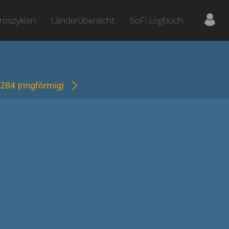
roszyklen
Länderübersicht
SoFi Logbuch
2284
(ringförmig)