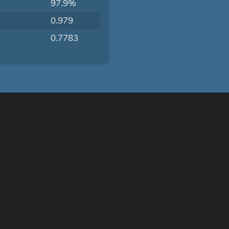
97.9%
0.979
0.7783