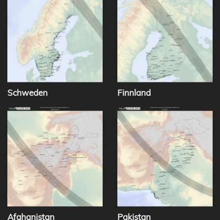
Schweden
Finnland
Afghanistan
Pakistan