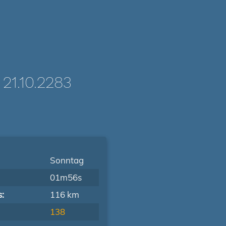
1.10.2283
Sonntag
01m56s
s:
116 km
138