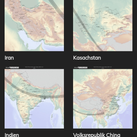
Iran
Kasachstan
Indien
Volksrepublik China