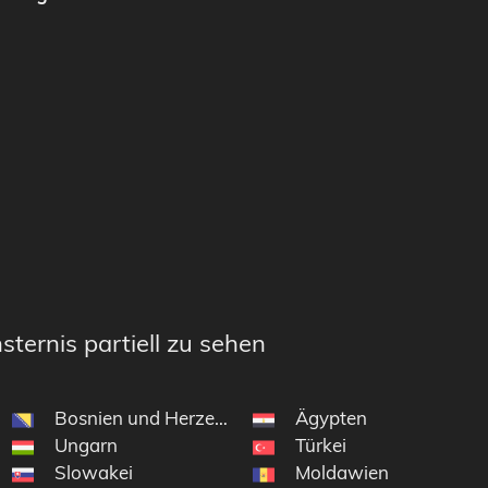
sternis partiell zu sehen
Bosnien und Herzegowina
Ägypten
Ungarn
Türkei
Slowakei
Moldawien