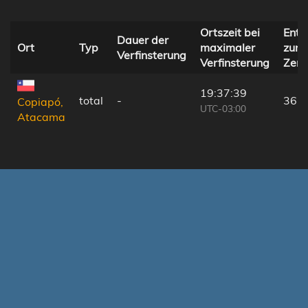
Ortszeit bei
Entf
Dauer der
Ort
Typ
maximaler
zur
Verfinsterung
Verfinsterung
Zentr
19:37:39
total
-
36 
Copiapó,
UTC-03:00
Atacama