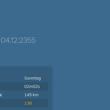
4.12.2355
Sonntag
02m02s
s:
145 km
138