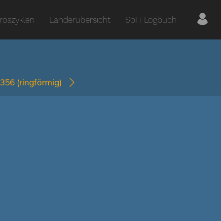
roszyklen
Länderübersicht
SoFi Logbuch
2356
(ringförmig)