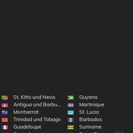
St. Kitts und Nevis
Guyana
Antigua und Barbuda
Martinique
ninseln
Montserrat
St. Lucia
Trinidad und Tobago
Barbados
n
Guadeloupe
Suriname