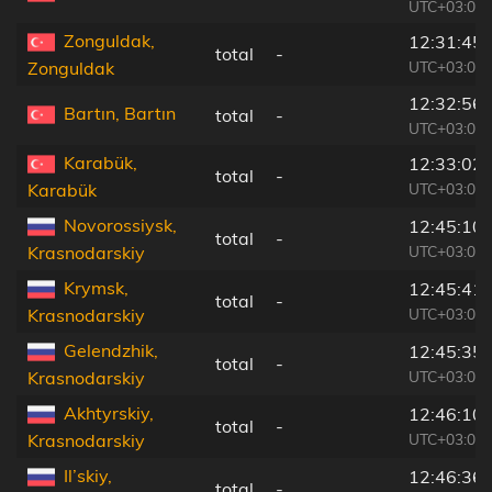
UTC+03:00
Zonguldak,
12:31:45
total
-
UTC+03:00
Zonguldak
12:32:56
Bartın, Bartın
total
-
UTC+03:00
Karabük,
12:33:02
total
-
UTC+03:00
Karabük
Novorossiysk,
12:45:10
total
-
UTC+03:00
Krasnodarskiy
Krymsk,
12:45:41
total
-
UTC+03:00
Krasnodarskiy
Gelendzhik,
12:45:35
total
-
UTC+03:00
Krasnodarskiy
Akhtyrskiy,
12:46:10
total
-
UTC+03:00
Krasnodarskiy
Il’skiy,
12:46:36
total
-