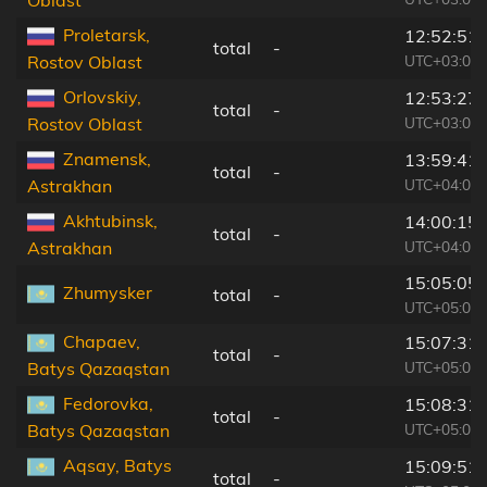
Oblast
Proletarsk,
12:52:51
total
-
UTC+03:00
Rostov Oblast
Orlovskiy,
12:53:27
total
-
UTC+03:00
Rostov Oblast
Znamensk,
13:59:41
total
-
UTC+04:00
Astrakhan
Akhtubinsk,
14:00:15
total
-
UTC+04:00
Astrakhan
15:05:05
Zhumysker
total
-
UTC+05:00
Chapaev,
15:07:31
total
-
UTC+05:00
Batys Qazaqstan
Fedorovka,
15:08:31
total
-
UTC+05:00
Batys Qazaqstan
Aqsay, Batys
15:09:51
total
-