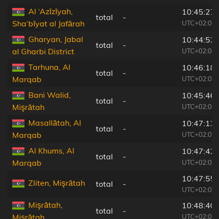
Al ‘Azīzīyah,
10:45:27
total
-
UTC+02:00
Sha‘bīyat al Jafārah
Gharyan, Jabal
10:44:52
total
-
UTC+02:00
al Gharbi District
Tarhuna, Al
10:46:18
total
-
UTC+02:00
Marqab
Bani Walid,
10:45:46
total
-
UTC+02:00
Mişrātah
Masallātah, Al
10:47:13
total
-
UTC+02:00
Marqab
Al Khums, Al
10:47:42
total
-
UTC+02:00
Marqab
10:47:55
Zliten, Mişrātah
total
-
UTC+02:00
Mişrātah,
10:48:40
total
-
UTC+02:00
Mişrātah