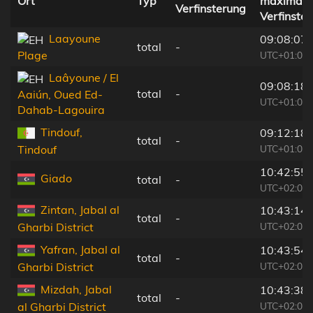
Ort
Typ
maximale
Verfinsterung
Verfinste
Laayoune
09:08:07
total
-
Plage
UTC+01:00
Laâyoune / El
09:08:18
total
-
Aaiún, Oued Ed-
UTC+01:00
Dahab-Lagouira
Tindouf,
09:12:18
total
-
UTC+01:00
Tindouf
10:42:55
Giado
total
-
UTC+02:00
Zintan, Jabal al
10:43:14
total
-
UTC+02:00
Gharbi District
Yafran, Jabal al
10:43:54
total
-
UTC+02:00
Gharbi District
Mizdah, Jabal
10:43:38
total
-
UTC+02:00
al Gharbi District