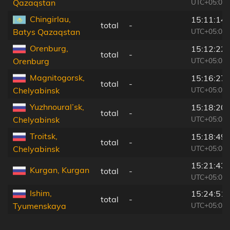
UTC+05:00
Qazaqstan
Chingirlau,
15:11:14
total
-
UTC+05:00
Batys Qazaqstan
Orenburg,
15:12:22
total
-
UTC+05:00
Orenburg
Magnitogorsk,
15:16:27
total
-
UTC+05:00
Chelyabinsk
Yuzhnoural’sk,
15:18:20
total
-
UTC+05:00
Chelyabinsk
Troitsk,
15:18:49
total
-
UTC+05:00
Chelyabinsk
15:21:43
Kurgan, Kurgan
total
-
UTC+05:00
Ishim,
15:24:51
total
-
UTC+05:00
Tyumenskaya