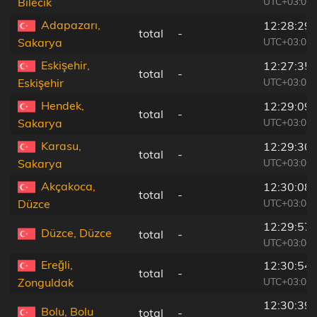
UTC+03:00
Bilecik
Adapazarı,
12:28:29
total
-
UTC+03:00
Sakarya
Eskişehir,
12:27:35
total
-
UTC+03:00
Eskişehir
Hendek,
12:29:09
total
-
UTC+03:00
Sakarya
Karasu,
12:29:30
total
-
UTC+03:00
Sakarya
Akçakoca,
12:30:08
total
-
UTC+03:00
Düzce
12:29:57
Düzce, Düzce
total
-
UTC+03:00
Ereğli,
12:30:54
total
-
UTC+03:00
Zonguldak
12:30:39
Bolu, Bolu
total
-