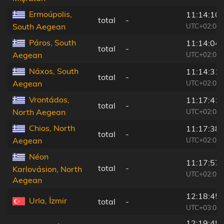
Ermoúpolis,
11:14:10
total
-
UTC+02:00
South Aegean
Páros, South
11:14:04
total
-
UTC+02:00
Aegean
Náxos, South
11:14:31
total
-
UTC+02:00
Aegean
Vrontádos,
11:17:41
total
-
UTC+02:00
North Aegean
Chios, North
11:17:38
total
-
UTC+02:00
Aegean
Néon
11:17:57
total
-
Karlovásion, North
UTC+02:00
Aegean
12:18:45
Urla, İzmir
total
-
UTC+03:00
12:19:45