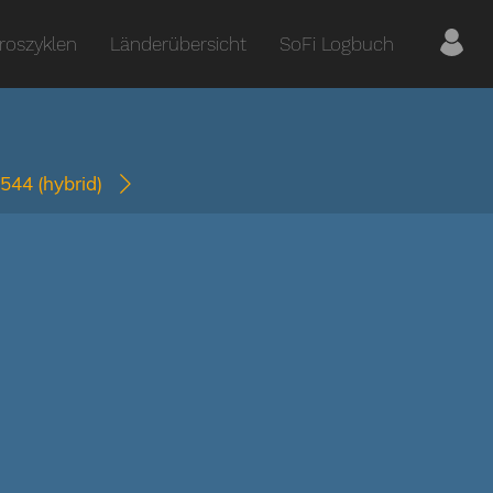
roszyklen
Länderübersicht
SoFi Logbuch
2544
(hybrid)