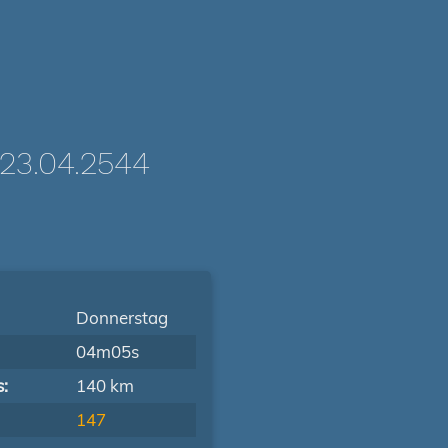
3.04.2544
Donnerstag
04m05s
s:
140 km
147