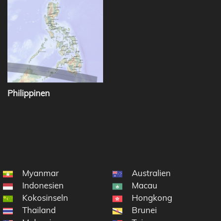
Philippinen
Myanmar
Australien
Indonesien
Macau
 im Indischen Ozean
Kokosinseln
Hongkong
seln
Thailand
Brunei