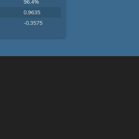
96.4%
0.9635
-0.3575