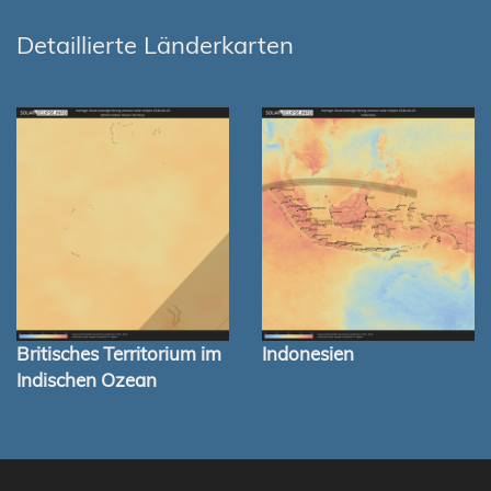
Detaillierte Länderkarten
Britisches Territorium im
Indonesien
Indischen Ozean