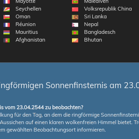
Mayotte
Malediven
Seychellen
Volksrepublik China
Oman
Sri Lanka
Réunion
Nepal
 Antarktisgebiete
Mauritius
Bangladesch
Afghanistan
Bhutan
ingförmigen Sonnenfinsternis am 23.
rnis vom 23.04.2544 zu beobachten?
ung für den Tag, an dem die ringförmige Sonnenfinsternis s
en Aussichen auf einen klaren wolkenfreien Himmel bietet
nem gewählten Beobachtungsort informieren.