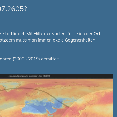
07.2605?
tattfindet. Mit Hilfe der Karten lässt sich der Ort
. Trotzdem muss man immer lokale Gegenenheiten
hren (2000 - 2019) gemittelt.