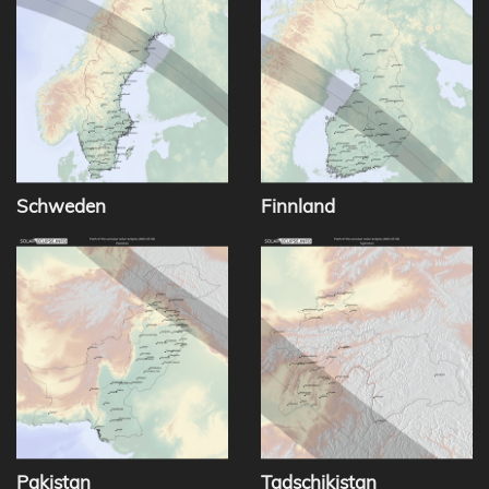
Schweden
Finnland
Pakistan
Tadschikistan