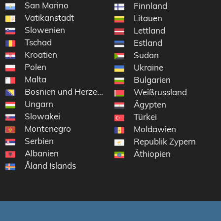
San Marino
Finnland
Vatikanstadt
Litauen
Slowenien
Lettland
Tschad
Estland
Kroatien
Sudan
Polen
Ukraine
Malta
Bulgarien
Bosnien und Herzegowina
Weißrussland
Ungarn
Ägypten
Slowakei
Türkei
Montenegro
Moldawien
Serbien
Republik Zypern
Albanien
Äthiopien
Åland Islands