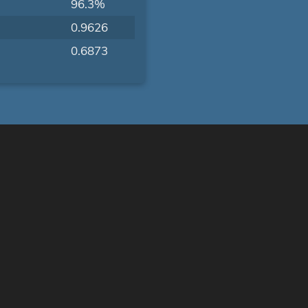
96.3%
0.9626
0.6873