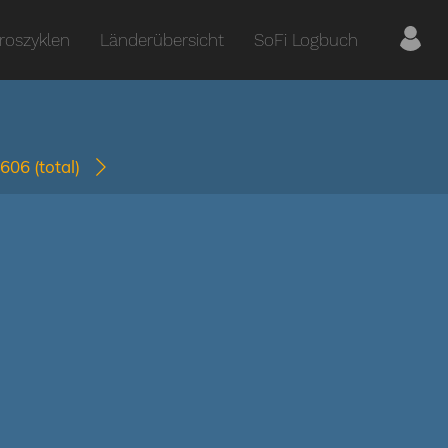
roszyklen
Länderübersicht
SoFi Logbuch
2606
(total)