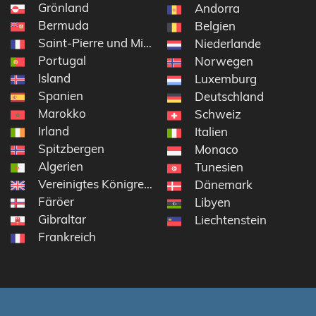
Grönland
Andorra
Bermuda
Belgien
Saint-Pierre und Miquelon
Niederlande
Portugal
Norwegen
Island
Luxemburg
Spanien
Deutschland
Marokko
Schweiz
Irland
Italien
Spitzbergen
Monaco
Algerien
Tunesien
Vereinigtes Königreich
Dänemark
Färöer
Libyen
Gibraltar
Liechtenstein
Frankreich