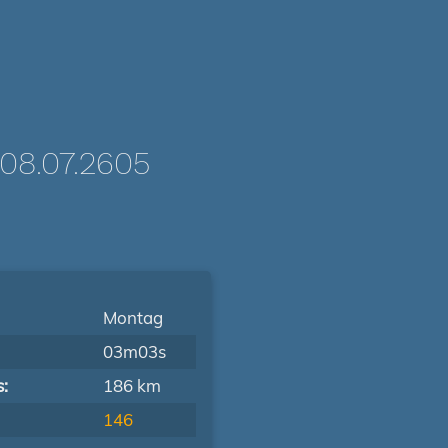
8.07.2605
Montag
03m03s
s:
186 km
146