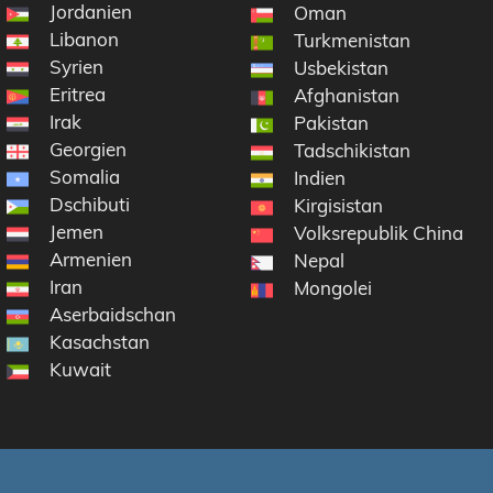
Jordanien
Oman
Libanon
Turkmenistan
Syrien
Usbekistan
Eritrea
Afghanistan
Irak
Pakistan
Georgien
Tadschikistan
Somalia
Indien
Dschibuti
Kirgisistan
Jemen
Volksrepublik China
Armenien
Nepal
Iran
Mongolei
Aserbaidschan
Kasachstan
Kuwait