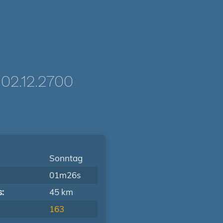
2.12.2700
Sonntag
01m26s
s:
45 km
163