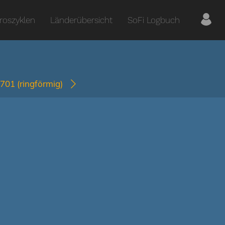
roszyklen
Länderübersicht
SoFi Logbuch
2701
(ringförmig)