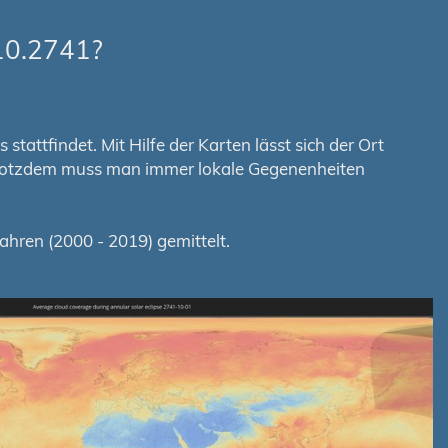
10.2741?
tattfindet. Mit Hilfe der Karten lässt sich der Ort
. Trotzdem muss man immer lokale Gegenenheiten
hren (2000 - 2019) gemittelt.