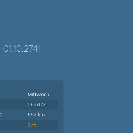
1.10.2741
Mittwoch
06m14s
s:
652 km
175