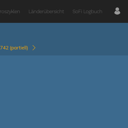
roszyklen
Länderübersicht
SoFi Logbuch
2742
(partiell)