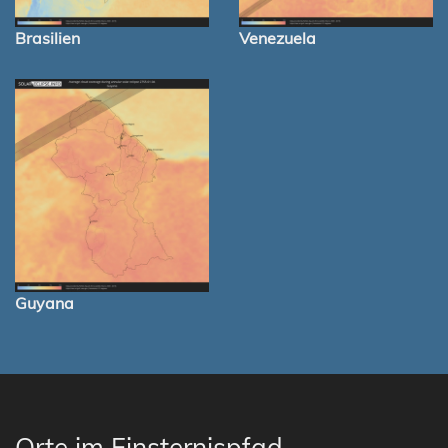
Brasilien
Venezuela
Guyana
Orte im Finsternispfad