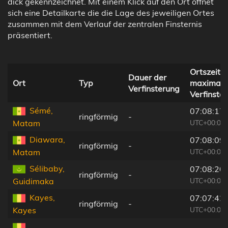
dick gekennzeichnet. Mit einem Klick auf den Ort öffnet
sich eine Detailkarte die die Lage des jeweiligen Ortes
zusammen mit dem Verlauf der zentralen Finsternis
präsentiert.
Ortszeit b
Dauer der
Ort
Typ
maximale
Verfinsterung
Verfinste
Sémé,
07:08:17
ringförmig
-
UTC+00:00
Matam
Diawara,
07:08:09
ringförmig
-
UTC+00:00
Matam
Sélibaby,
07:08:20
ringförmig
-
UTC+00:00
Guidimaka
Kayes,
07:07:42
ringförmig
-
UTC+00:00
Kayes