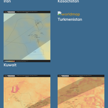
Iran
Kasachstan
Turkmenistan
Kuwait