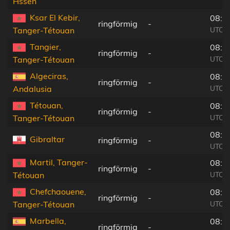
Hssen
Ksar El Kebir,
08:0
ringförmig
-
UTC+0
Tanger-Tétouan
Tangier,
08:0
ringförmig
-
UTC+0
Tanger-Tétouan
Algeciras,
08:0
ringförmig
-
UTC+0
Andalusia
Tétouan,
08:0
ringförmig
-
UTC+0
Tanger-Tétouan
08:0
Gibraltar
ringförmig
-
UTC+0
Martil, Tanger-
08:0
ringförmig
-
UTC+0
Tétouan
Chefchaouene,
08:0
ringförmig
-
UTC+0
Tanger-Tétouan
Marbella,
08:1
ringförmig
-