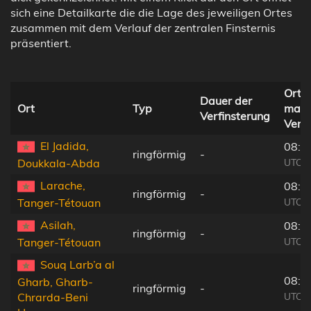
sich eine Detailkarte die die Lage des jeweiligen Ortes
zusammen mit dem Verlauf der zentralen Finsternis
präsentiert.
Ortsz
Dauer der
Ort
Typ
maxi
Verfinsterung
Verfi
El Jadida,
08:0
ringförmig
-
UTC+0
Doukkala-Abda
Larache,
08:0
ringförmig
-
UTC+0
Tanger-Tétouan
Asilah,
08:0
ringförmig
-
UTC+0
Tanger-Tétouan
Souq Larb’a al
08:0
Gharb, Gharb-
ringförmig
-
UTC+0
Chrarda-Beni