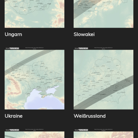
Ungarn
Slowakei
Ukraine
Weißrussland