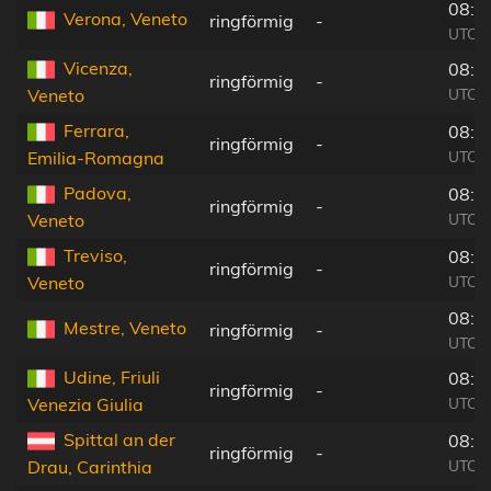
08:3
Verona, Veneto
ringförmig
-
UTC+0
Vicenza,
08:3
ringförmig
-
UTC+0
Veneto
Ferrara,
08:3
ringförmig
-
UTC+0
Emilia-Romagna
Padova,
08:3
ringförmig
-
UTC+0
Veneto
Treviso,
08:3
ringförmig
-
UTC+0
Veneto
08:3
Mestre, Veneto
ringförmig
-
UTC+0
Udine, Friuli
08:3
ringförmig
-
UTC+0
Venezia Giulia
Spittal an der
08:3
ringförmig
-
UTC+0
Drau, Carinthia