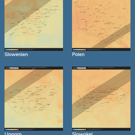
Slowenien
Polen
Ungarn
Slowakei