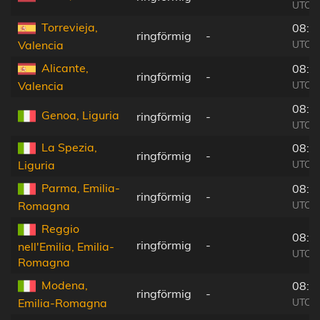
UTC+0
Torrevieja,
08:1
ringförmig
-
UTC+0
Valencia
Alicante,
08:1
ringförmig
-
UTC+0
Valencia
08:3
Genoa, Liguria
ringförmig
-
UTC+0
La Spezia,
08:3
ringförmig
-
UTC+0
Liguria
Parma, Emilia-
08:3
ringförmig
-
UTC+0
Romagna
Reggio
08:3
ringförmig
-
nell'Emilia, Emilia-
UTC+0
Romagna
Modena,
08:3
ringförmig
-
UTC+0
Emilia-Romagna