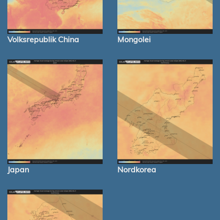
Volksrepublik China
Mongolei
Japan
Nordkorea