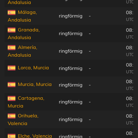
UTC+0
Andalusia
Málaga,
08:1
ringförmig
-
UTC+0
Andalusia
Granada,
08:1
ringförmig
-
UTC+0
Andalusia
Almería,
08:1
ringförmig
-
UTC+0
Andalusia
08:1
Lorca, Murcia
ringförmig
-
UTC+0
08:1
Murcia, Murcia
ringförmig
-
UTC+0
Cartagena,
08:1
ringförmig
-
UTC+0
Murcia
Orihuela,
08:1
ringförmig
-
UTC+0
Valencia
08:1
Elche, Valencia
ringförmig
-