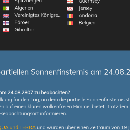
Spitzbergen
Guernsey
Algerien
Jersey
Vereinigtes Königreich
Andorra
Färöer
Belgien
Gibraltar
artiellen Sonnenfinsternis am 24.08.
s vom 24.08.2807 zu beobachten?
ung für den Tag, an dem die partielle Sonnenfinsternis stat
chen auf einen klaren wolkenfreien Himmel bietet. Trotzd
 Beobachtungsort informieren.
QUA und TERRA
und wurden über einen Zeitraum von 19 Ja