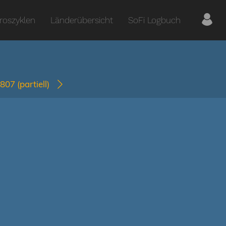
roszyklen
Länderübersicht
SoFi Logbuch
2807
(partiell)