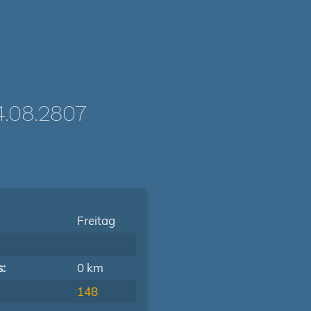
.08.2807
Freitag
s:
0 km
148