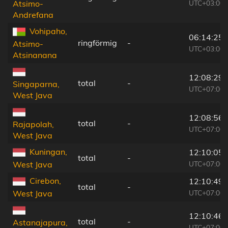
UTC+03:00
Atsimo-
Andrefana
Vohipaho,
06:14:25
ringförmig
-
Atsimo-
UTC+03:00
Atsinanana
12:08:29
total
-
Singaparna,
UTC+07:00
West Java
12:08:56
total
-
Rajapolah,
UTC+07:00
West Java
Kuningan,
12:10:05
total
-
UTC+07:00
West Java
Cirebon,
12:10:49
total
-
UTC+07:00
West Java
12:10:46
total
-
Astanajapura,
UTC+07:00