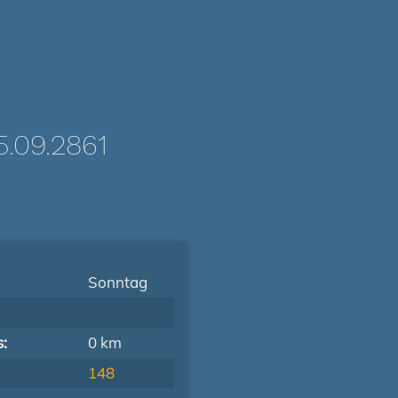
.09.2861
Sonntag
s:
0 km
148