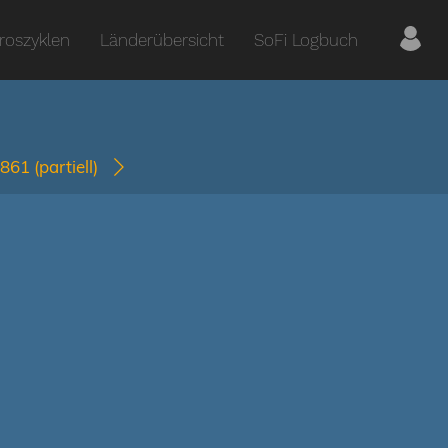
roszyklen
Länderübersicht
SoFi Logbuch
2861
(partiell)