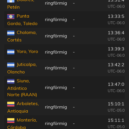
ringförmig
-
UTC-06:00
Petén
Punta
13:33:53
ringförmig
-
UTC-06:00
Gorda, Toledo
Choloma,
13:36:46
ringförmig
-
UTC-06:00
Cortés
13:39:30
Yoro, Yoro
ringförmig
-
UTC-06:00
Juticalpa,
13:42:22
ringförmig
-
UTC-06:00
Olancho
Siuna,
13:47:07
ringförmig
-
Atlántico
UTC-06:00
Norte (RAAN)
Arboletes,
15:10:17
ringförmig
-
UTC-05:00
Antioquia
Montería,
15:11:16
ringförmig
-
UTC-05:00
Córdoba