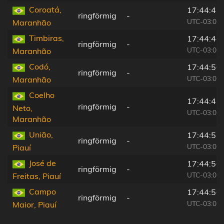
Coroatá,
17:44:41
ringförmig
-
UTC-03:00
Maranhão
Timbiras,
17:44:44
ringförmig
-
UTC-03:00
Maranhão
Codó,
17:44:50
ringförmig
-
UTC-03:00
Maranhão
Coelho
17:44:42
ringförmig
-
Neto,
UTC-03:00
Maranhão
União,
17:44:52
ringförmig
-
UTC-03:00
Piauí
José de
17:44:56
ringförmig
-
UTC-03:00
Freitas, Piauí
Campo
17:44:56
ringförmig
-
UTC-03:00
Maior, Piauí