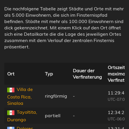
Die nachfolgene Tabelle zeigt Städte und Orte mit mehr
als 5.000 Einwohnern, die sich im Finsternispfad
befinden. Städte mit mehr als 100.000 Einwohnern sind
dick gekennzeichnet. Mit einem Klick auf den Ort öffnet
sich eine Detailkarte die die Lage des jeweiligen Ortes
zusammen mit dem Verlauf der zentralen Finsternis
präsentiert.
Ortszeit b
Dauer der
Ort
Typ
maximale
Verfinsterung
Verfinste
Villa de
11:29:46
ringförmig
-
Costa Rica,
UTC-07:00
Sinaloa
Tayoltita,
12:34:26
partiell
-
UTC-06:00
Durango
Dolores,
13:31:42