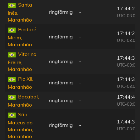
Santa
17:44:25
ringförmig
-
Inês,
UTC-03:00
Maranhão
Pindaré
17:44:24
ringförmig
-
Mirim,
UTC-03:00
Maranhão
Vitorino
17:44:38
ringförmig
-
Freire,
UTC-03:00
Maranhão
Pio XII,
17:44:31
ringförmig
-
UTC-03:00
Maranhão
Bacabal,
17:44:46
ringförmig
-
UTC-03:00
Maranhão
São
17:44:38
Mateus do
ringförmig
-
UTC-03:00
Maranhão,
Maranhão