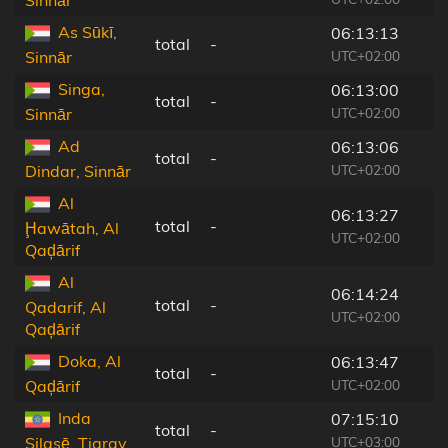
Sinnār
As Sūkī,
06:13:13
total
-
UTC+02:00
Sinnār
Singa,
06:13:00
total
-
UTC+02:00
Sinnār
Ad
06:13:06
total
-
UTC+02:00
Dindar, Sinnār
Al
06:13:27
total
-
Ḩawātah, Al
UTC+02:00
Qaḑārif
Al
06:14:24
total
-
Qadarif, Al
UTC+02:00
Qaḑārif
Doka, Al
06:13:47
total
-
UTC+02:00
Qaḑārif
Inda
07:15:10
total
-
UTC+03:00
Silasē, Tigray