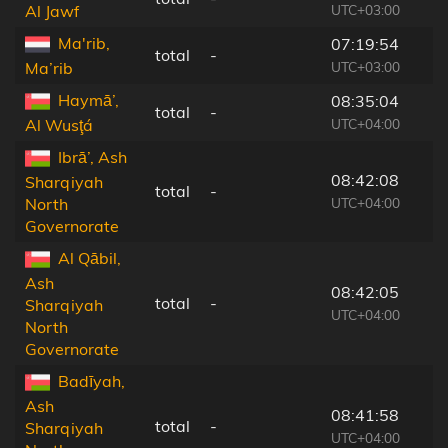
UTC+03:00
Al Jawf
Ma'rib,
07:19:54
total
-
UTC+03:00
Ma’rib
Haymā’,
08:35:04
total
-
UTC+04:00
Al Wusţá
Ibrā’, Ash
08:42:08
Sharqiyah
total
-
UTC+04:00
North
Governorate
Al Qābil,
Ash
08:42:05
total
-
Sharqiyah
UTC+04:00
North
Governorate
Badīyah,
Ash
08:41:58
total
-
Sharqiyah
UTC+04:00