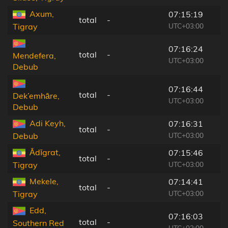
Axum,
07:15:19
total
-
UTC+03:00
Tigray
07:16:24
total
-
Mendefera,
UTC+03:00
Debub
07:16:44
total
-
Dek’emhāre,
UTC+03:00
Debub
Adi Keyh,
07:16:31
total
-
UTC+03:00
Debub
Ādīgrat,
07:15:46
total
-
UTC+03:00
Tigray
Mekele,
07:14:41
total
-
UTC+03:00
Tigray
Edd,
07:16:03
total
-
Southern Red
UTC+03:00