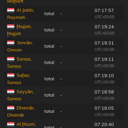
Maḩwīt
Al Jabīn,
07:17:57
total
-
UTC+03:00
Raymah
Ḩajjah,
07:19:24
total
-
UTC+03:00
Ḩajjah
‘Amrān,
07:19:31
total
-
UTC+03:00
Omran
Sanaa,
07:19:11
total
-
UTC+03:00
Sanaa
Saḩar,
07:19:10
total
-
UTC+03:00
Sanaa
Sayyān,
07:18:58
total
-
UTC+03:00
Sanaa
Dhamār,
07:18:05
total
-
UTC+03:00
Dhamār
Al Ḩazm,
07:20:40
total
-