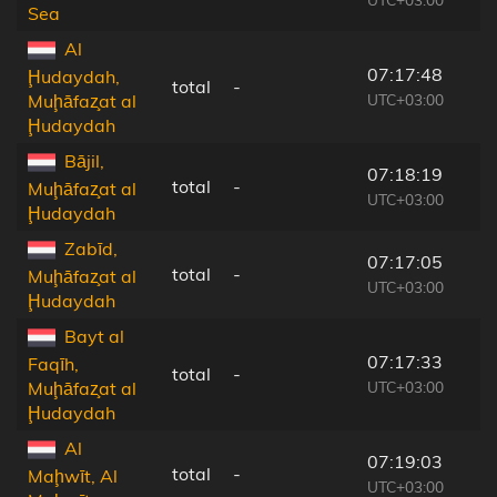
Sea
Al
07:17:48
Ḩudaydah,
total
-
UTC+03:00
Muḩāfaz̧at al
Ḩudaydah
Bājil,
07:18:19
total
-
Muḩāfaz̧at al
UTC+03:00
Ḩudaydah
Zabīd,
07:17:05
total
-
Muḩāfaz̧at al
UTC+03:00
Ḩudaydah
Bayt al
07:17:33
Faqīh,
total
-
UTC+03:00
Muḩāfaz̧at al
Ḩudaydah
Al
07:19:03
total
-
Maḩwīt, Al
UTC+03:00