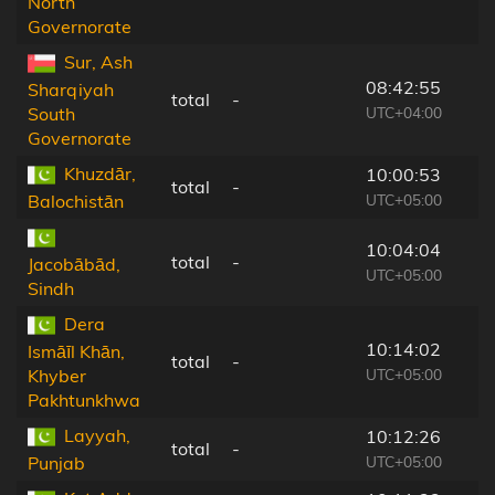
North
Governorate
Sur, Ash
08:42:55
Sharqiyah
total
-
UTC+04:00
South
Governorate
Khuzdār,
10:00:53
total
-
UTC+05:00
Balochistān
10:04:04
total
-
Jacobābād,
UTC+05:00
Sindh
Dera
10:14:02
Ismāīl Khān,
total
-
UTC+05:00
Khyber
Pakhtunkhwa
Layyah,
10:12:26
total
-
UTC+05:00
Punjab