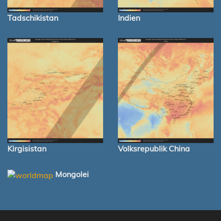
Tadschikistan
Indien
Kirgisistan
Volksrepublik China
Mongolei