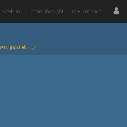
roszyklen
Länderübersicht
SoFi Logbuch
2915
(partiell)