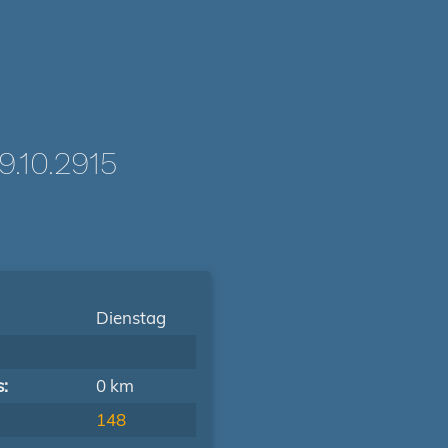
.10.2915
Dienstag
s:
0 km
148