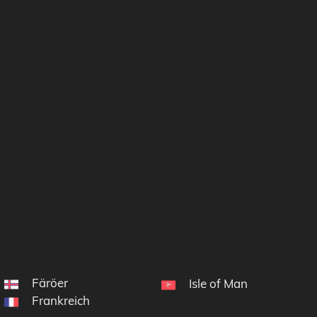
Färöer
Isle of Man
Frankreich