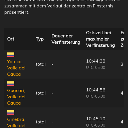
zusammen mit dem Verlauf der zentralen Finsternis
präsentiert.
Ortszeit bei
Ent
Dauer der
Ort
Typ
maximaler
zur
Verfinsterung
Verfinsterung
Zen
10:44:38
Yotoco,
total
-
3 
UTC-05:00
Valle del
Cauca
10:44:56
Guacarí,
total
-
4 
UTC-05:00
Valle del
Cauca
10:45:10
Ginebra,
total
-
4 
UTC-05:00
Valle del