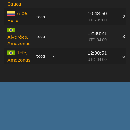
Cauca
Aipe,
10:48:50
total
-
2 
UTC-05:00
Huila
12:30:21
total
-
3 
Alvarães,
UTC-04:00
Amazonas
Tefé,
12:30:51
total
-
6 
UTC-04:00
Amazonas