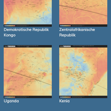
Demokratische Republik
Zentralafrikanische
Kongo
Republik
Uganda
Kenia