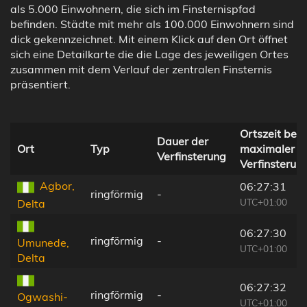
als 5.000 Einwohnern, die sich im Finsternispfad
befinden. Städte mit mehr als 100.000 Einwohnern sind
dick gekennzeichnet. Mit einem Klick auf den Ort öffnet
sich eine Detailkarte die die Lage des jeweiligen Ortes
zusammen mit dem Verlauf der zentralen Finsternis
präsentiert.
Ortszeit bei
Dauer der
Ort
Typ
maximaler
Verfinsterung
Verfinsterun
Agbor,
06:27:31
ringförmig
-
UTC+01:00
Delta
06:27:30
ringförmig
-
Umunede,
UTC+01:00
Delta
06:27:32
ringförmig
-
Ogwashi-
UTC+01:00