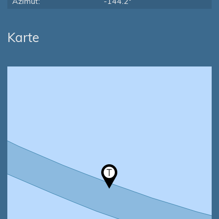
Azimut:
-144.2°
Karte