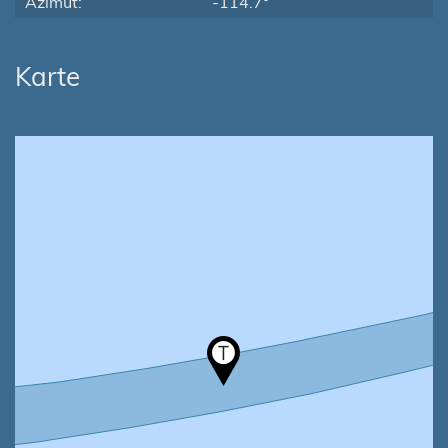
Azimut:
-114.7°
Karte