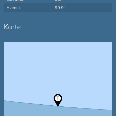
Azimut:
99.9°
Karte