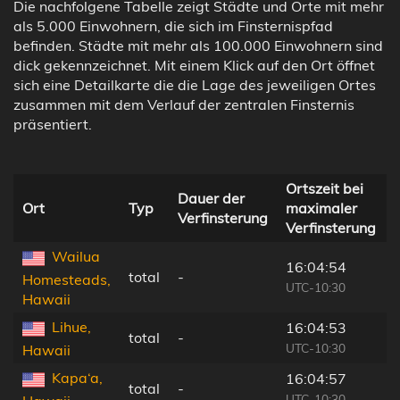
Die nachfolgene Tabelle zeigt Städte und Orte mit mehr
als 5.000 Einwohnern, die sich im Finsternispfad
befinden. Städte mit mehr als 100.000 Einwohnern sind
dick gekennzeichnet. Mit einem Klick auf den Ort öffnet
sich eine Detailkarte die die Lage des jeweiligen Ortes
zusammen mit dem Verlauf der zentralen Finsternis
präsentiert.
Ortszeit bei
Dauer der
Ort
Typ
maximaler
Verfinsterung
Verfinsterung
Z
Wailua
16:04:54
total
-
Homesteads,
UTC-10:30
Hawaii
Lihue,
16:04:53
total
-
UTC-10:30
Hawaii
Kapa‘a,
16:04:57
total
-
UTC-10:30