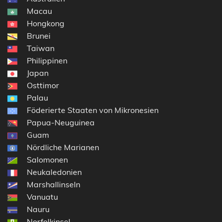
Macau
Hongkong
Brunei
Taiwan
Philippinen
Japan
Osttimor
Palau
Föderierte Staaten von Mikronesien
Papua-Neuguinea
Guam
Nördliche Marianen
Salomonen
Neukaledonien
Marshallinseln
Vanuatu
Nauru
Norfolkinsel