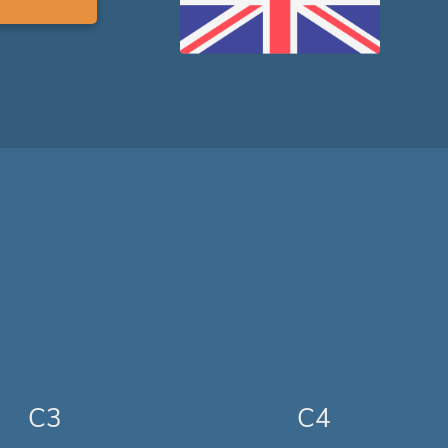
C3
C4