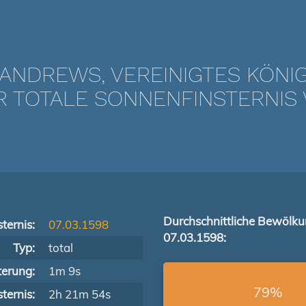
 ANDREWS, VEREINIGTES KÖNI
TOTALE SONNENFINSTERNIS V
Durchschnittliche Bewölk
ternis:
07.03.1598
07.03.1598:
Typ:
total
terung:
1m 9s
79%
ternis:
2h 21m 54s