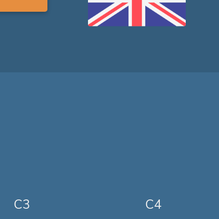
C3
C4