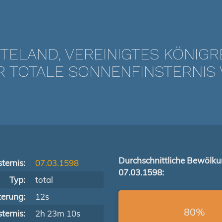
TELAND, VEREINIGTES KÖNIGR
TOTALE SONNENFINSTERNIS V
Durchschnittliche Bewölk
ternis:
07.03.1598
07.03.1598:
Typ:
total
terung:
12s
80%
ternis:
2h 23m 10s