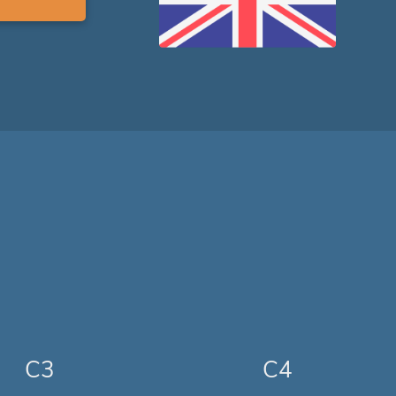
C3
C4