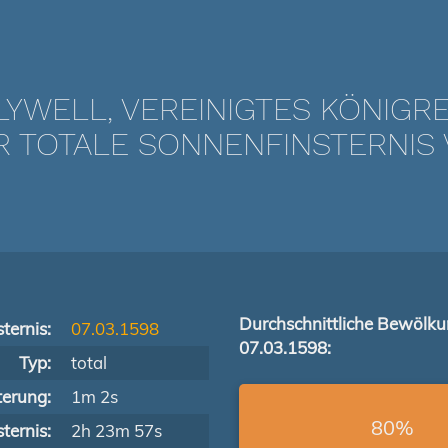
YWELL, VEREINIGTES KÖNIGR
TOTALE SONNENFINSTERNIS V
Durchschnittliche Bewölk
ternis:
07.03.1598
07.03.1598:
Typ:
total
terung:
1m 2s
80%
ternis:
2h 23m 57s