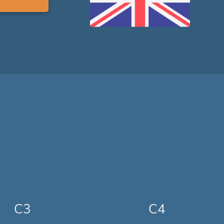
C3
C4