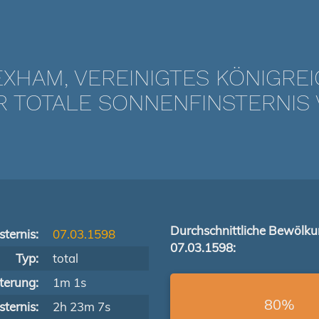
XHAM, VEREINIGTES KÖNIGRE
TOTALE SONNENFINSTERNIS V
Durchschnittliche Bewölk
ternis:
07.03.1598
07.03.1598:
Typ:
total
terung:
1m 1s
80%
ternis:
2h 23m 7s