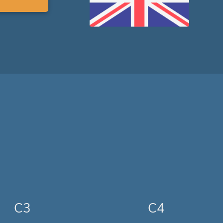
C3
C4