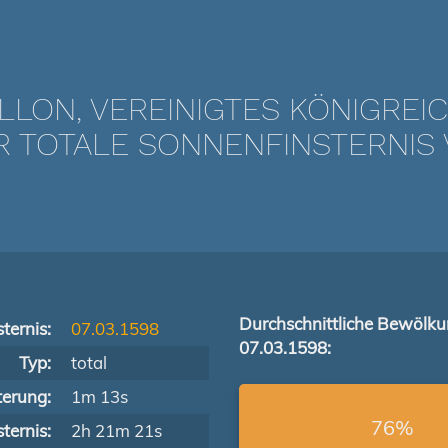
LLON, VEREINIGTES KÖNIGREI
TOTALE SONNENFINSTERNIS V
Durchschnittliche Bewölk
ternis:
07.03.1598
07.03.1598:
Typ:
total
terung:
1m 13s
76%
ternis:
2h 21m 21s