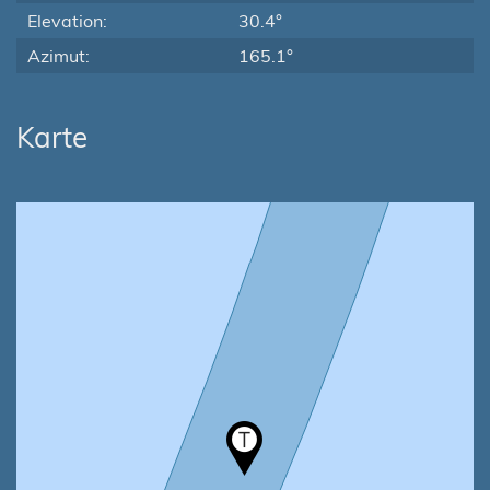
Elevation:
30.4°
Azimut:
165.1°
Karte