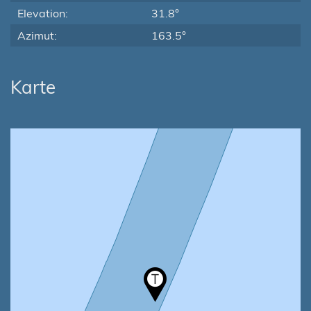
Elevation:
31.8°
Azimut:
163.5°
Karte