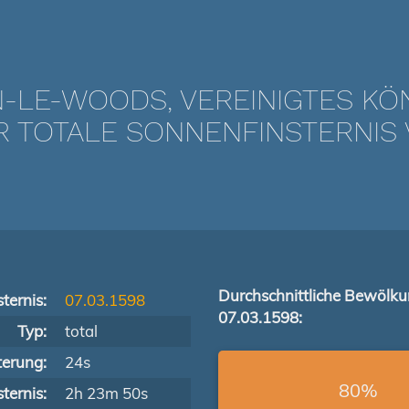
-LE-WOODS, VEREINIGTES KÖ
TOTALE SONNENFINSTERNIS V
Durchschnittliche Bewölk
ternis:
07.03.1598
07.03.1598:
Typ:
total
terung:
24s
80%
ternis:
2h 23m 50s