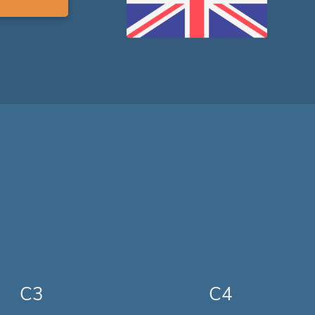
C3
C4