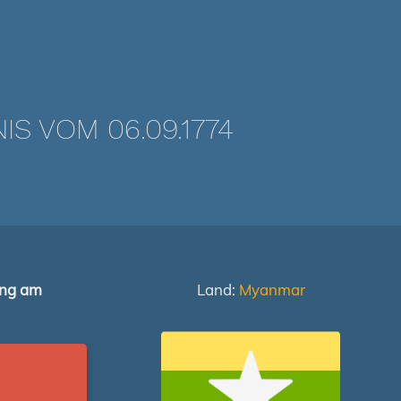
 VOM 06.09.1774
ung am
Land:
Myanmar