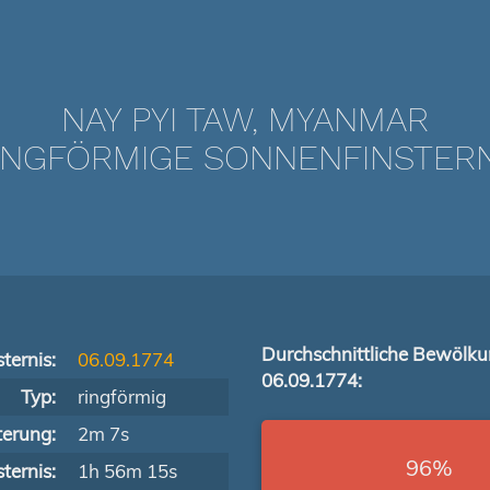
NAY PYI TAW, MYANMAR
NGFÖRMIGE SONNENFINSTERNIS
Durchschnittliche Bewölk
ternis:
06.09.1774
06.09.1774:
Typ:
ringförmig
terung:
2m 7s
96%
ternis:
1h 56m 15s