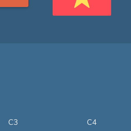
C3
C4