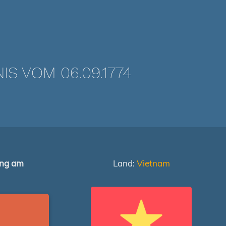
 VOM 06.09.1774
ung am
Land:
Vietnam