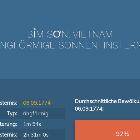
BỈM SƠN, VIETNAM
NGFÖRMIGE SONNENFINSTERNIS
Durchschnittliche Bewölk
ternis:
06.09.1774
06.09.1774:
Typ:
ringförmig
terung:
1m 54s
92%
ternis:
2h 31m 0s