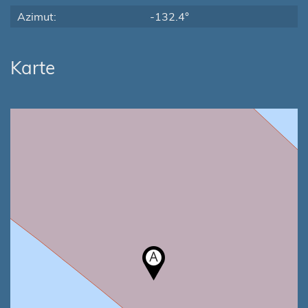
Azimut:
-132.4°
Karte