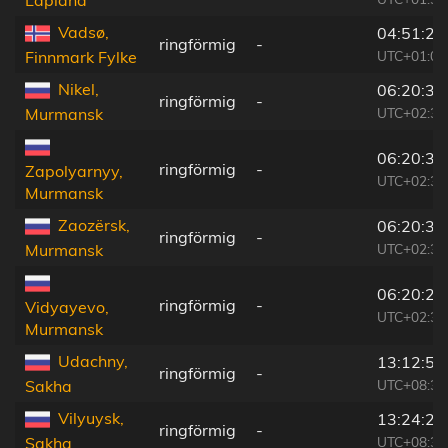
Lapland
Vadsø,
04:51:23
ringförmig
-
UTC+01:00
Finnmark Fylke
Nikel,
06:20:31
ringförmig
-
UTC+02:30
Murmansk
06:20:32
ringförmig
-
Zapolyarnyy,
UTC+02:30
Murmansk
Zaozërsk,
06:20:32
ringförmig
-
UTC+02:30
Murmansk
06:20:24
ringförmig
-
Vidyayevo,
UTC+02:30
Murmansk
Udachny,
13:12:57
ringförmig
-
UTC+08:38
Sakha
Vilyuysk,
13:24:24
ringförmig
-
UTC+08:38
Sakha