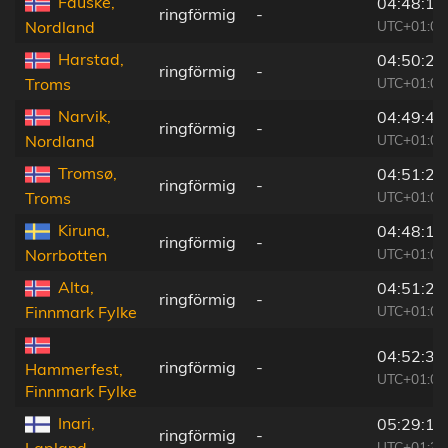
Fauske,
04:48:10
ringförmig
-
UTC+01:00
Nordland
Harstad,
04:50:23
ringförmig
-
UTC+01:00
Troms
Narvik,
04:49:40
ringförmig
-
UTC+01:00
Nordland
Tromsø,
04:51:24
ringförmig
-
UTC+01:00
Troms
Kiruna,
04:48:18
ringförmig
-
UTC+01:00
Norrbotten
Alta,
04:51:28
ringförmig
-
UTC+01:00
Finnmark Fylke
04:52:37
ringförmig
-
Hammerfest,
UTC+01:00
Finnmark Fylke
Inari,
05:29:15
ringförmig
-
UTC+01:39