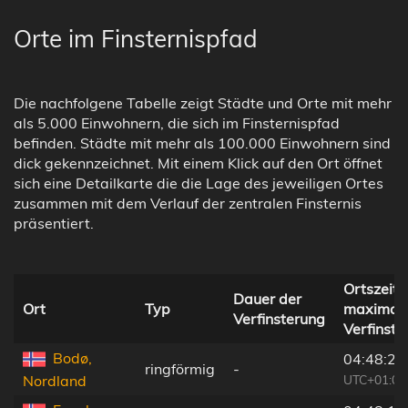
Orte im Finsternispfad
Die nachfolgene Tabelle zeigt Städte und Orte mit mehr
als 5.000 Einwohnern, die sich im Finsternispfad
befinden. Städte mit mehr als 100.000 Einwohnern sind
dick gekennzeichnet. Mit einem Klick auf den Ort öffnet
sich eine Detailkarte die die Lage des jeweiligen Ortes
zusammen mit dem Verlauf der zentralen Finsternis
präsentiert.
Ortszeit 
Dauer der
Ort
Typ
maximal
Verfinsterung
Verfinste
Bodø,
04:48:25
ringförmig
-
UTC+01:00
Nordland