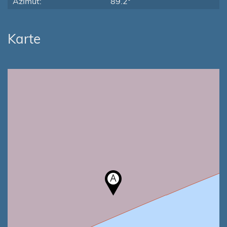
Azimut:
89.2°
Karte