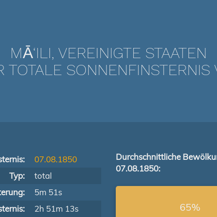
MĀ‘ILI, VEREINIGTE STAATEN
TOTALE SONNENFINSTERNIS V
Durchschnittliche Bewölk
ternis:
07.08.1850
07.08.1850:
Typ:
total
terung:
5m 51s
65%
ternis:
2h 51m 13s