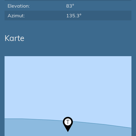
Elevation:
83°
Azimut:
135.3°
Karte